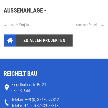
AUSSENANLAGE -
letztes Projekt
nächstes Projekt
ZU ALLEN PROJEKTEN
REICHELT BAU
Ziegelhüttenstraße 24
08543 Pöhl
Telefon: +49 (0) 37439-77812
Telefax: +49 (0) 37439-77813